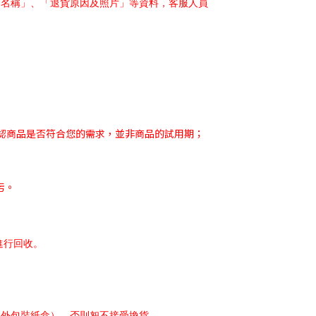
品名稱」、「退貨原因及照片」等資料，客服人員
確認商品是否符合您的需求，並非商品的試用期；
污。
進行回收。
含外包裝紙盒），否則恕不接受換貨。