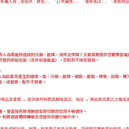
絡客服人員，並提供「姓名」、「訂單編號」、「連絡電話」、「退貨商
非人為瑕疵所造成的污損、故障，消保法保障 7 天鑑賞期僅供您猶豫並
完整的原始包裝（含外包裝紙盒），否則恕不接受退貨。
。
人為因素而產生的破壞，如：污損、故障、損毀、磨損、擦傷、刮傷、髒
整，或發票、配件不齊者。
完整商品及發票 → 提供收件時間及聯絡資訊、地址 → 將由商店委託之物流
後，會直接把款項刷退至原付款的信用卡帳號中。
，則將退款費用轉帳至您提供的銀行帳戶中。
疵所造成的污損、故障；如本商店有提示您者，請保留完整的原始包裝（