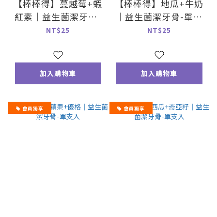
【棒棒得】蔓越莓+蝦
【棒棒得】地瓜+牛奶
紅素｜益生菌潔牙骨-
｜益生菌潔牙骨-單支
單支入
入
NT$25
NT$25
加入購物車
加入購物車
會員獨享
會員獨享