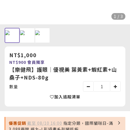
1 / 3
NT$1,000
NT$900
會員獨享
【樂健飛】護眼｜優視美 葉黃素+蝦紅素+山
桑子+NDS-80g
數量
加入追蹤清單
優惠促銷
截至 08/10 16:00
指定分類，國際貓咪日-滿
3,088再贈 福丸-L形插畫系列貓抓板