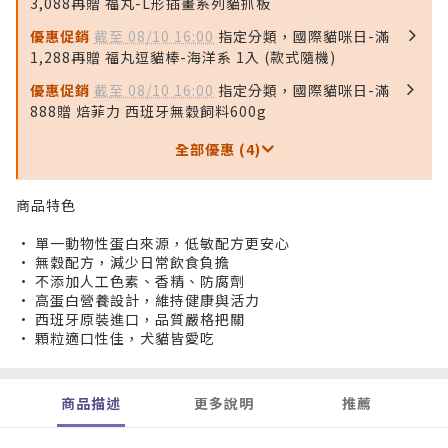
3,088再贈 福丸-L形插畫系列貓抓板
優惠促銷
截至 08/10 16:00
指定分類，國際貓咪日-滿
1,288再贈 福丸逗貓棒-海洋系 1入 (款式隨機)
優惠促銷
截至 08/10 16:00
指定分類，國際貓咪日-滿
888贈 焙菲力 西班牙無穀飼料600g
全部優惠 (4)
商品特色
• 單一動物性蛋白來源，低敏配方更安心
• 無穀配方，減少日常飲食負擔
• 不添加人工色素、香精、防腐劑
• 高蛋白營養設計，維持健康與活力
• 西班牙原裝進口，品質嚴格把關
• 顆粒適口性佳，犬貓皆愛吃
商品描述
更多說明
推薦