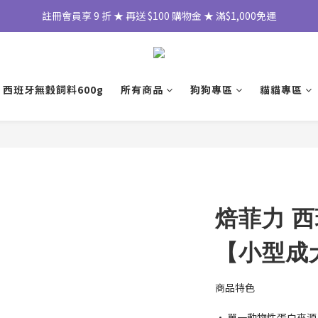
註冊會員享 9 折 ★ 再送 $100 購物金 ★ 滿$1,000免運
 西班牙無穀飼料600g
所有商品
狗狗專區
貓貓專區
焙菲力 
【小型成
商品特色
• 單一動物性蛋白來