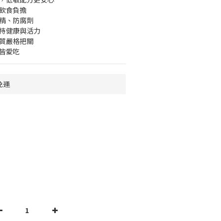
常飲食負擔
香精、防腐劑
維持健康與活力
品質嚴格把關
貓皆愛吃
免運