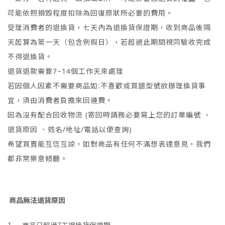
可能依照損毀程度扣除為回復原狀所必要的費用。
受理消費者的退換貨，七天內為退換貨保證期，收到商品後隔
天起算為第一天（包含例假日），若超過此期間視同驗收完成
不得退換貨。
退貨退款需要7~14個工作天來處理
若因個人因素不需要商品如:不喜歡或買錯型號欲辦理換貨事
宜，須由消費者負擔來回運費。
因為沒有配合回收物流 (寄回時請務必要寫上您的訂單編號 、
退貨原因 、姓名/地址/電話以便查詢)
希望買賣能互信互諒，如對商品有任何不滿想表達意見，我們
都非常樂意傾聽。
商品無法退貨原因