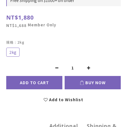
Free Shipping on $1000+ on order
NT$1,880
Member Only
NT$1,688
規格
: 2kg
2kg
ADD TO CART
BUY NOW
Add to Wishlist
Additional
Shipping &