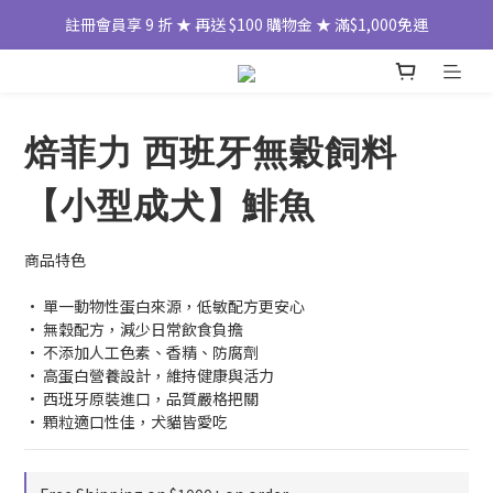
註冊會員享 9 折 ★ 再送 $100 購物金 ★ 滿$1,000免運
焙菲力 西班牙無穀飼料
【小型成犬】鯡魚
商品特色
• 單一動物性蛋白來源，低敏配方更安心
• 無穀配方，減少日常飲食負擔
• 不添加人工色素、香精、防腐劑
• 高蛋白營養設計，維持健康與活力
• 西班牙原裝進口，品質嚴格把關
• 顆粒適口性佳，犬貓皆愛吃