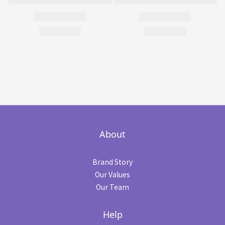
About
Brand Story
Our Values
Our Team
Help