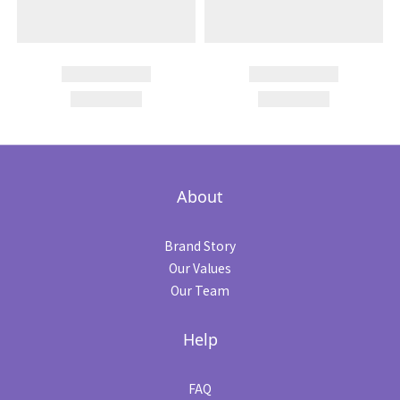
About
Brand Story
Our Values
Our Team
Help
FAQ