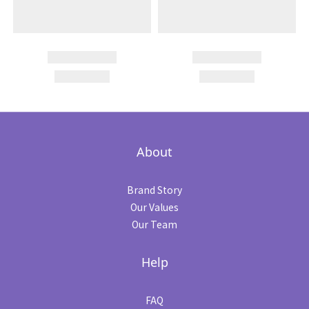
About
Brand Story
Our Values
Our Team
Help
FAQ