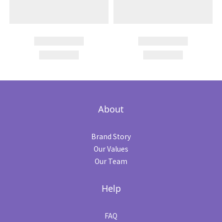
About
Brand Story
Our Values
Our Team
Help
FAQ