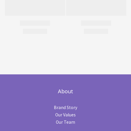
About
Brand Story
Our Values
Our Team