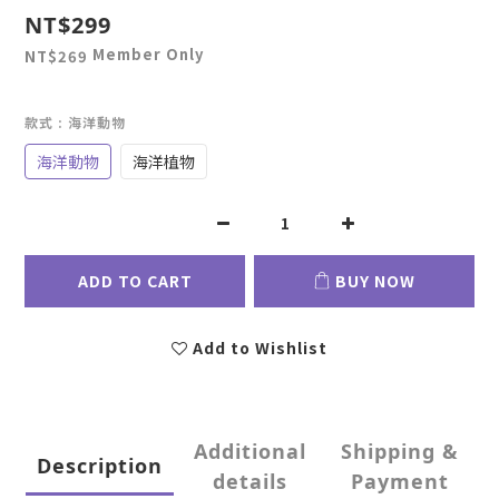
NT$299
Member Only
NT$269
款式
: 海洋動物
海洋動物
海洋植物
ADD TO CART
BUY NOW
Add to Wishlist
Additional
Shipping &
Description
details
Payment