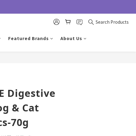
Search Products
Featured Brands
About Us
BUY NOW
 Digestive
g & Cat
cs-70g