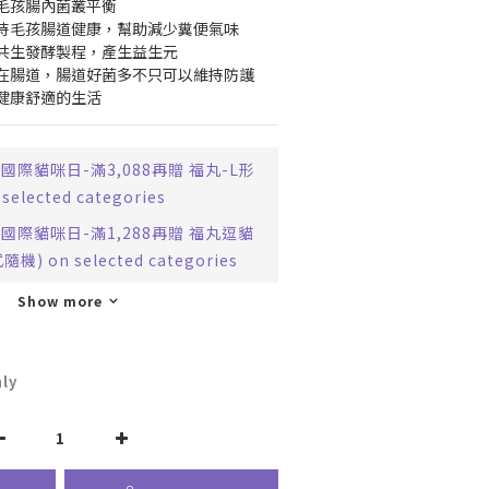
毛孩腸內菌叢平衡 
持毛孩腸道健康，幫助減少糞便氣味 
共生發酵製程，產生益生元 
在腸道，腸道好菌多不只可以維持防護
健康舒適的生活
國際貓咪日-滿3,088再贈 福丸-L形
lected categories
國際貓咪日-滿1,288再贈 福丸逗貓
) on selected categories
Show more
ly