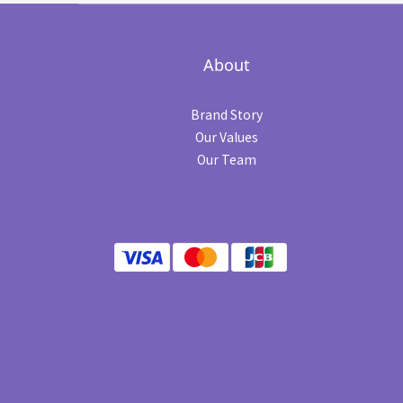
About
Brand Story
Our Values
Our Team