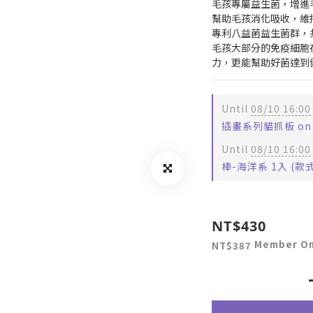
毛孩專屬益生菌，增進
幫助毛孩消化吸收，維
專利八益菌益生菌群，
毛孩大部分的免疫細胞
力，更能幫助好菌達到
Until
08/10 16:00
插畫系列貓抓板 on se
Until
08/10 16:00
棒-海洋系 1入 (款式隨機
NT$430
Member On
NT$387