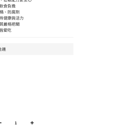
常飲食負擔
香精、防腐劑
維持健康與活力
品質嚴格把關
貓皆愛吃
免運