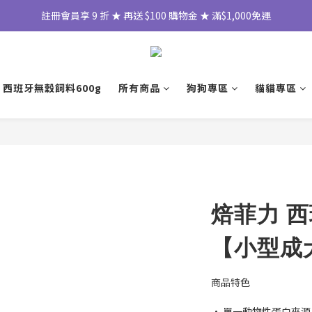
註冊會員享 9 折 ★ 再送 $100 購物金 ★ 滿$1,000免運
 西班牙無穀飼料600g
所有商品
狗狗專區
貓貓專區
焙菲力 
【小型成
商品特色
• 單一動物性蛋白來