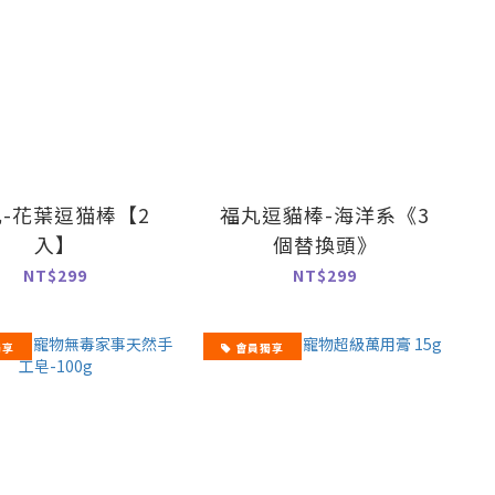
-花葉逗猫棒【2
福丸逗貓棒-海洋系《3
入】
個替換頭》
NT$299
NT$299
獨享
會員獨享