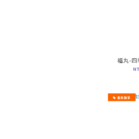
福丸-
N
會員獨享