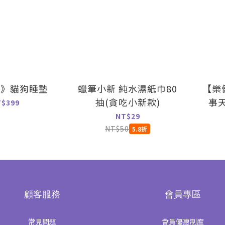
墊》貓狗睡墊
蠟筆小新 純水濕紙巾80
【樂
抽(貪吃小新款)
事天
T$399
NT$29
NT$50
5.8折
顧客服務
會員專區
常見問題
會員優惠制度