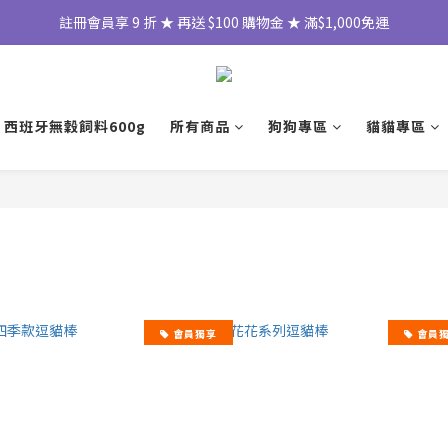
註冊會員享 9 折 ★ 再送 $100 購物金 ★ 滿$1,000免運
 西班牙無穀飼料600g
所有商品
狗狗專區
貓貓專區
會員獨享
會員