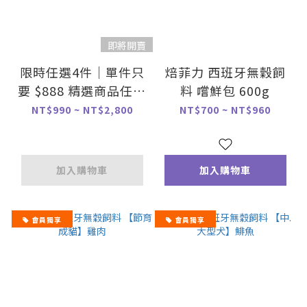
即將開賣
限時任選4件｜單件只
焙菲力 西班牙無穀飼
要 $888 精選商品任你
料 嚐鮮包 600g
搭，4件一起帶最划
NT$990 ~ NT$2,800
NT$700 ~ NT$960
算！
加入購物車
加入購物車
會員獨享
會員獨享