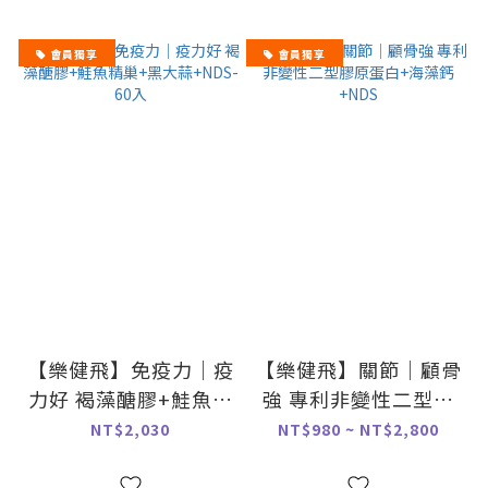
會員獨享
會員獨享
【樂健飛】免疫力｜疫
【樂健飛】關節｜顧骨
力好 褐藻醣膠+鮭魚精
強 專利非變性二型膠
巢+黑大蒜+NDS-60入
原蛋白+海藻鈣+NDS
NT$2,030
NT$980 ~ NT$2,800