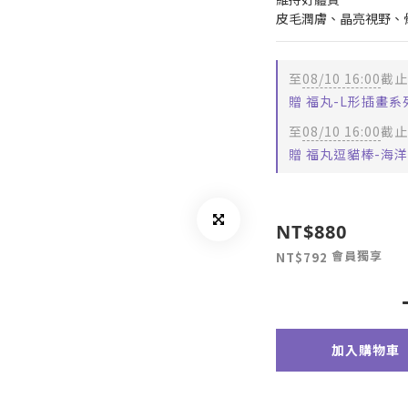
皮毛潤膚、晶亮視野、
至
08/10 16:00
截止
贈 福丸-L形插畫
至
08/10 16:00
截止
贈 福丸逗貓棒-海洋系
NT$880
會員獨享
NT$792
加入購物車