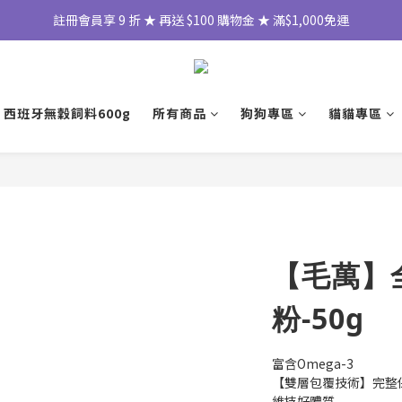
註冊會員享 9 折 ★ 再送 $100 購物金 ★ 滿$1,000免運
 西班牙無穀飼料600g
所有商品
狗狗專區
貓貓專區
【毛萬】
粉-50g
富含Omega-3 
【雙層包覆技術】完整
維持好體質