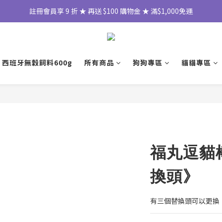
註冊會員享 9 折 ★ 再送 $100 購物金 ★ 滿$1,000免運
 西班牙無穀飼料600g
所有商品
狗狗專區
貓貓專區
福丸逗貓
換頭》
有三個替換頭可以更換